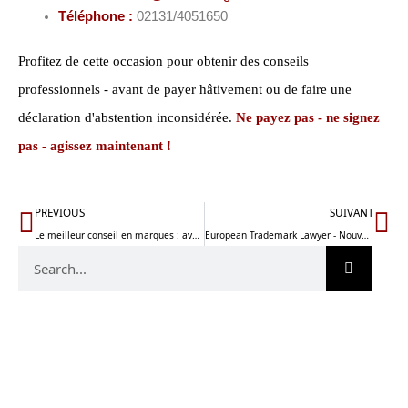
Téléphone :
02131/4051650
Profitez de cette occasion pour obtenir des conseils
professionnels - avant de payer hâtivement ou de faire une
déclaration d'abstention inconsidérée.
Ne payez pas - ne signez
pas - agissez maintenant !
Prévenir
Su
PREVIOUS
SUIVANT
Le meilleur conseil en marques : avocat ou conseil en brevets ?
European Trademark Lawyer - Nouveaux services pour les clients américains
Recherche